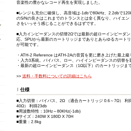
音楽性の豊かなレコード再生を実現しました。
■レンジも充分に確保し、高音域は-1dbで80kHz、2.2dbで
のS/Nの良さはこれまでのトランスとは全く異なり、ハイエ
さをいっそう感じることができるはずです。
ッ
■入力インピーダンスの切替2Ωでは最新の超ローインピーダン
応。SPUから最新のカートリッジまでありとあらゆるカート
ト
が可能です。
・ATH-2 Reference はATH-2Aの音質を更に磨き上げた最上
・入力3系統。バイパス、ロー、ハイインピーダンスの切替を
・最新の超ローインピーダンス（1Ω以下）のカートリッジま
>>
送料・手数料についての詳細はこちら
仕様
■入力切替：バイパス、2Ω （適合カートリッジ 0.6～7Ω） 利得
40Ω） 利得23db
■周波数特性：10Hz～80KHz(-1db)
■サイズ：240W X 180D X 70H
■重量：2.8kg