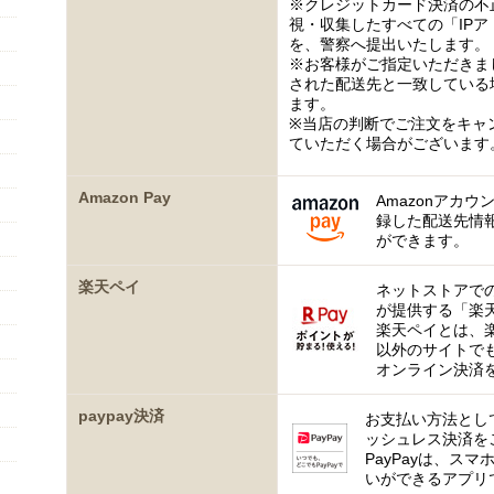
※クレジットカード決済の不
視・収集したすべての「IP
を、警察へ提出いたします。
※お客様がご指定いただきま
された配送先と一致している
ます。
※当店の判断でご注文をキャ
ていただく場合がございます
Amazon Pay
Amazonアカウ
録した配送先情
ができます。
楽天ペイ
ネットストアで
が提供する「楽
楽天ペイとは、
以外のサイトで
オンライン決済
paypay決済
お支払い方法として
ッシュレス決済を
PayPayは、ス
いができるアプリ