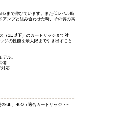
120kHzまで伸びています。また低レベル時
ンドアンプと組み合わせた時、その質の高
ス（1Ω以下）のカートリッジまで対
リッジの性能を最大限まで引き出すこと
級モデル。
装備
で対応
29db、40Ω（適合カートリッジ 7～