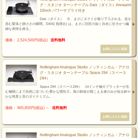
グ・スタジオ ターンテーブル Dais（ダイス）Annaarm
10inch パワーサプライ付き
Dais（ダイス） 今、まさにタクトが振り下ろされる、息を
呑む緊張と静けさの瞬間。DAIS( 指揮台) は、まさに巨匠の如く自在に壮大かつ繊
細な表情を操る。
価格： 2,524,500円(税込)
送料無料
Nottingham Analogue Studio ノッティンガム・アナロ
グ・スタジオ ターンテーブル Space 294（スペース
294）
Space 294（スペース294） 14インチ極大プラッターが生
む極限にまで自然に近づいた豊かな慣性力。真の静寂が聴こえる者のみが知る鮮や
かな情景と音のダイナミズム。
価格： 905,850円(税込)
～
送料無料
Nottingham Analogue Studio ノッティンガム・アナロ