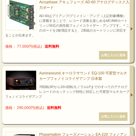
Accuphase アキュフェーズ AD-60 アナログディスク入
力ボード
AD-60はプリアンプ/プリメイン・アンプ（上記対象機種）
に搭載することで、レコード演奏を楽しめるMC/MMカート
リッジ対応の高性能フォノイコライザー・アンプです。＊こ
のボードを2枚増設すると、2系統のカートリッジに対応す
ることが出来ます。
価格： 77,000円(税込)
送料無料
Aurorasound オーロラサウンド EQ-100 可変型マルチ
カーブフォノイコライザアンプ 日本製
78回転SPから33⅓回転モノラルLPまでのすべてのアナログ
レコードのカッティング特性に対応した可変型マルチカーブ
フォノイコライザアンプ
価格： 290,000円(税込)
送料無料
Phasemation フェーズメーション EA-220 フォノアン