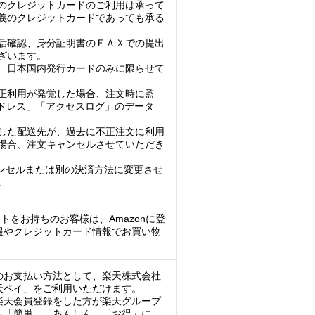
のクレジットカードのご利用は承って
義のクレジットカードであっても承る
話確認、身分証明書のＦＡＸでの提出
ざいます。
、日本国内発行カードのみに限らせて
正利用が発覚した場合、注文時に監
アドレス」「アクセスログ」のデータ
した配送先が、過去に不正注文に利用
場合、注文キャンセルさせていただき
ンセルまたは別の決済方法に変更させ
。
ントをお持ちのお客様は、Amazonに登
報やクレジットカード情報でお買い物
のお支払い方法として、楽天株式会社
天ペイ」をご利用いただけます。
楽天会員登録をした方が楽天グループ
も「簡単」「あんしん」「お得」に、