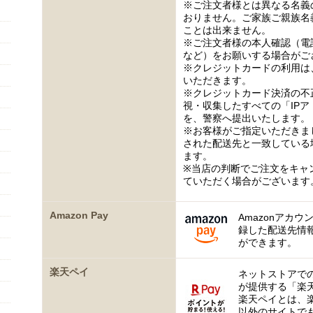
※ご注文者様とは異なる名義
おりません。ご家族ご親族名
ことは出来ません。
※ご注文者様の本人確認（電
など）をお願いする場合がご
※クレジットカードの利用は
いただきます。
※クレジットカード決済の不
視・収集したすべての「IP
を、警察へ提出いたします。
※お客様がご指定いただきま
された配送先と一致している
ます。
※当店の判断でご注文をキャ
ていただく場合がございます
Amazon Pay
Amazonアカウ
録した配送先情
ができます。
楽天ペイ
ネットストアで
が提供する「楽
楽天ペイとは、
以外のサイトで