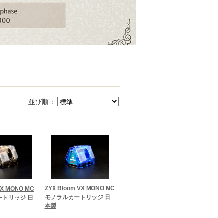
並び順：
ZYX Bloom VX MONO MC
VX MONO MC
モノラルカートリッジ 日
トリッジ 日
本製