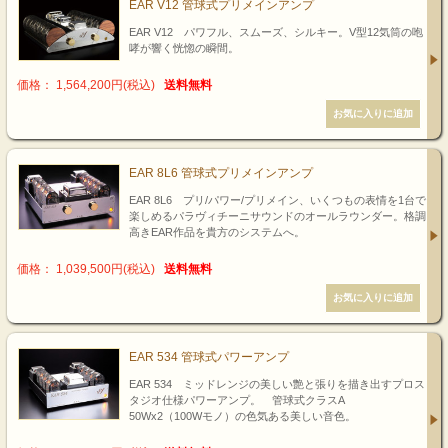
EAR V12 管球式プリメインアンプ
EAR V12 パワフル、スムーズ、シルキー。V型12気筒の咆
哮が響く恍惚の瞬間。
価格： 1,564,200円(税込)
送料無料
EAR 8L6 管球式プリメインアンプ
EAR 8L6 プリ/パワー/プリメイン、いくつもの表情を1台で
楽しめるパラヴィチーニサウンドのオールラウンダー。格調
高きEAR作品を貴方のシステムへ。
価格： 1,039,500円(税込)
送料無料
EAR 534 管球式パワーアンプ
EAR 534 ミッドレンジの美しい艶と張りを描き出すプロス
タジオ仕様パワーアンプ。 管球式クラスA
50Wx2（100Wモノ）の色気ある美しい音色。