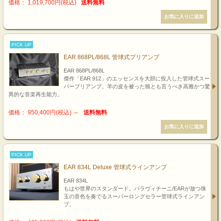
価格： 1,019,700円(税込)
送料無料
PICK UP
EAR 868PL/868L 管球式プリアンプ
EAR 868PL/868L
傑作「EAR 912」のエッセンスを大胆に投入した管球式スー
パープリアンプ。羊の皮を被った狼とも言うべき高雅かつ驚
異的な音楽再生能力。
価格： 950,400円(税込)
～
送料無料
PICK UP
EAR 834L Deluxe 管球式ラインアンプ
EAR 834L
もはや世界のスタンダード。パラヴィチーニ/EARが放つ珠
玉の音色を奏でるスーパーロングセラー管球式ラインアン
プ。