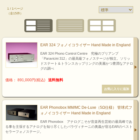
1 / 1ページ
（全15件）
EAR 324 フォノイコライザー Hand Made in England
EAR 324 Phono Control Centre 究極のプリアンプ
「Paravicini 312」の最高級フォノステージが独立。ソリッ
ドステート＆トランスカップリングの美麗かつ豊潤なアナロ
グの調べ
価格： 891,000円(税込)
送料無料
EAR Phonobox MM/MC De-Luxe（5Ω仕様） 管球式フ
ォノイコライザー Hand Made in England
EAR Phonobox アナログこそが音楽再生芸術の最高峰であ
る事を主張するアナログを知り尽くしたパラヴィチーニの奥義が宿るEARのベスト
セラーフォノステージ。