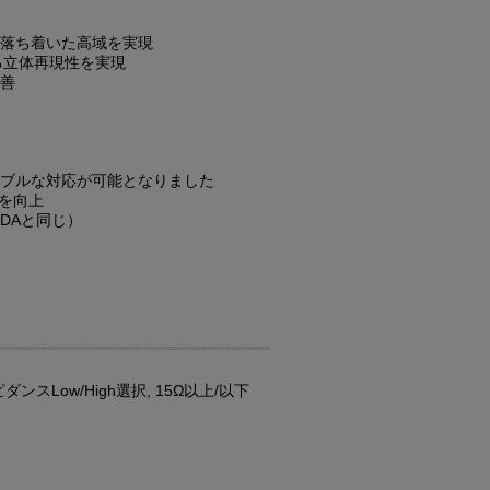
落ち着いた高域を実現
なる立体再現性を実現
改善
レキシブルな対応が可能となりました
感を向上
IDAと同じ）
スLow/High選択, 15Ω以上/以下