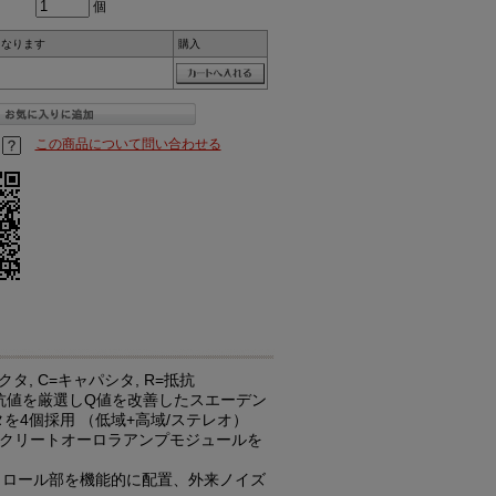
個
になります
購入
この商品について問い合わせる
タ, C=キャパシタ, R=抵抗
抵抗値を厳選しQ値を改善したスエーデン
を4個採用 （低域+高域/ステレオ）
ディスクリートオーロラアンプモジュールを
トロール部を機能的に配置、外来ノイズ