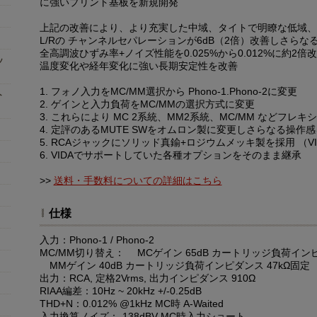
に強いプリント基板を新規開発
上記の改善により、より充実した中域、タイトで明瞭な低域、
L/Rの チャンネルセパレーションが6dB（2倍）改善しさら
全高調波ひずみ率+ノイズ性能を0.025%から0.012%に約2倍
ッ
温度変化や経年変化に強い長期安定性を改善
1. フォノ入力をMC/MM選択から Phono-1.Phono-2に変更
ト
2. ゲインと入力負荷をMC/MMの選択方式に変更
3. これらにより MC 2系統、MM2系統、MC/MM などフ
4. 定評のあるMUTE SWをオムロン製に変更しさらなる操作
5. RCAジャックにソリッド真鍮+ロジウムメッキ製を採用 （V
6. VIDAでサポートしていた各種オプションをそのまま継承
>>
送料・手数料についての詳細はこちら
仕様
入力：Phono-1 / Phono-2
MC/MM切り替え： MCゲイン 65dB カートリッジ負荷インピダン
MMゲイン 40dB カートリッジ負荷インピダンス 47kΩ固定
出力：RCA, 定格2Vrms, 出力インピダンス 910Ω
RIAA編差：10Hz ~ 20kHz +/-0.25dB
THD+N：0.012% @1kHz MC時 A-Waited
入力換算ノイズ：-138dBV MC時入力ショート