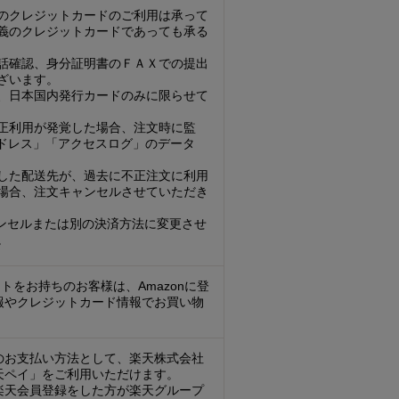
のクレジットカードのご利用は承って
義のクレジットカードであっても承る
話確認、身分証明書のＦＡＸでの提出
ざいます。
、日本国内発行カードのみに限らせて
正利用が発覚した場合、注文時に監
アドレス」「アクセスログ」のデータ
した配送先が、過去に不正注文に利用
場合、注文キャンセルさせていただき
ンセルまたは別の決済方法に変更させ
。
ントをお持ちのお客様は、Amazonに登
報やクレジットカード情報でお買い物
のお支払い方法として、楽天株式会社
天ペイ」をご利用いただけます。
楽天会員登録をした方が楽天グループ