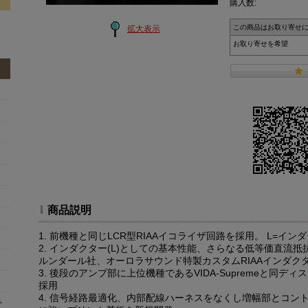
購入数:
この商品はお取り寄せ
拡大表示
お取り寄せを希望
商品説明
1. 前機種と同じLCR型RIAAイコライザ回路を採用。 L=インダク
2. インダクター(L)としての基本性能、さらなる低等価直流
ルンダール社、オーロラサウンド特製カスタムRIAAインダクタ
3. 後段のアンプ部に上位機種であるVIDA-Supremeと同
採用
4. 信号経路最適化、内部配線ハーネスをなくし増幅部とコン
ト