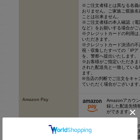
※ご注文者様とは異なる名義
おりません。ご家族ご親族名
ことは出来ません。
※ご注文者様の本人確認（電
など）をお願いする場合がご
※クレジットカードの利用は
いただきます。
※クレジットカード決済の不
視・収集したすべての「IP
を、警察へ提出いたします。
※お客様がご指定いただきま
された配送先と一致している
ます。
※当店の判断でご注文をキャ
ていただく場合がございます
Amazon Pay
Amazonアカウ
録した配送先情
ができます。
楽天ペイ
ネットストアで
が提供する「楽
楽天ペイとは、