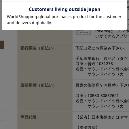
以外のサイトで
オンライン決済
paypay決済
お支払い方法として
ッシュレス決済を
PayPayは、ス
いができるアプリ
銀行振込（前払い）
下記口座にお振込み下さい。
千葉興業銀行 辰巳台（タツ
口座：普通 1081276
名義：サウンドハイツ株式会
サウンドハイツ（カ
郵便振替（前払い）
最寄の郵便局でお振替え下さ
口座：10550-80882621
名義：サウンドハイツ株式会
サウンドハイツ（カ
商品代引
【業者】日本郵便またはヤマ
【決済方法】