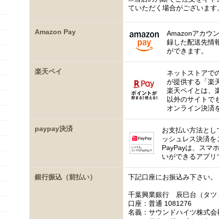
ていただく場合がございます
Amazon Pay
Amazonアカウ
録した配送先情
ができます。
楽天ペイ
ネットストアで
が提供する「楽
楽天ペイとは、
以外のサイトで
オンライン決済
paypay決済
お支払い方法として
ッシュレス決済を
PayPayは、ス
いができるアプリ
銀行振込（前払い）
下記口座にお振込み下さい。
千葉興業銀行 辰巳台（タツ
口座：普通 1081276
名義：サウンドハイツ株式会