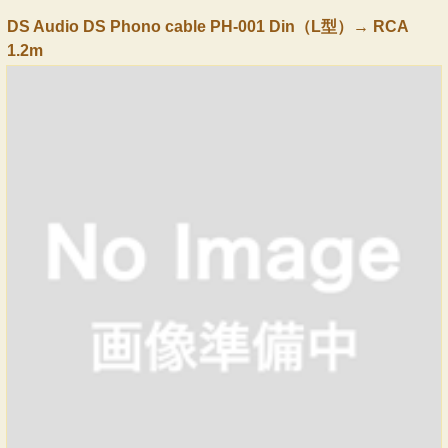
DS Audio DS Phono cable PH-001 Din（L型）→ RCA
1.2m