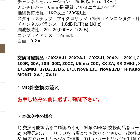
チャンネルセパレーション 25dB 以上（at 1KHz）
カンチレバー 6mm 長 硬質 アルミニウムパイプ
推奨負荷抵抗 1KΩ以上 / 30Ω以上
スタイラスチップ マイクロリッジ（特殊ラインコンタクト針
チャンネルバランス 1.0dB 以下(at 1KHz)
周波数特性 20 - 20,000Hz（±2dB）
コンプライアンス 12mm/N
自重 9.2ｇ
交換可能製品：20X2A-H, 20X2A-L, 20X2-H, 20X2-L, 20XH, 20X
100R, 30A, 30B, 30C, 20C2, Ultimo 20C, XX-2A, XX-2MKII, 
17D2MKII, 17D2, 17DS, 17D, Nova 13D, Nova 17D, Te Kaitor
MONO, XV-1, XV-1t
MC針交換の流れ
お申し込みの前に必ずご確認下さい。
・本体交換の場合
1) 交換可能製品をご確認のうえ、対象のMC針交換商品をカ
2) お手元のカートリッジを当店までお送りください。（送料
3) 当店でカートリッジを受領後、新しいカートリッジが用意