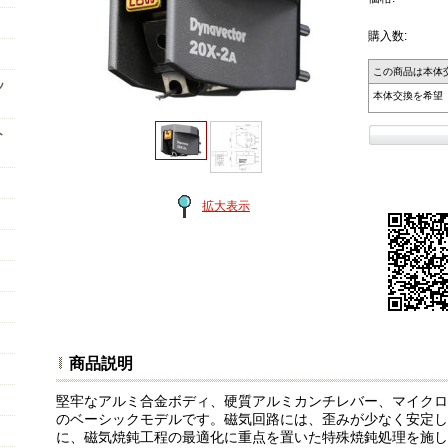
購入数:
この商品は本体
ッ
本体交換を希望
ト
拡大表示
商品説明
堅牢なアルミ合金ボディ、硬質アルミカンチレバー、マイクロ
のベーシックモデルです。磁気回路には、歪みが少なく安定し
に、磁気焼鈍工程の最適化に重点を置いた特殊焼鈍処理を施し