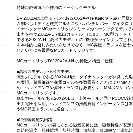
特殊焼鈍磁気回路採用のベーシックモデル
DV 20X2Aは上位モデルであるXX-2AやTe Kaitora R
ム削出しボディと硬質アルミニウムカンチレバー、マイクロリ
イナベクターMCカートリッジシリーズのベーシックモデルです
出力を持つ20X2A-L（低出力モデル）に加え、MC型カート
できる20X2A-H（高出力モデル）の2機種がラインナップさ
を本格的に楽しみたい方だけでなく、MC昇圧トランスを使わ
じたい方にも最適なMCカートリッジです。
MCカートリッジDV 20X2A-H/Lの特徴／構造／仕様
■高出力モデル／低出力モデル
高出力モデルである20X2A-Hは、ダイナベクターが開発した独
を実現。超極細線で発電コイルを多数回巻くことによりMMカ
め、ヘッドアンプや昇圧トランスは必要なく、MMポジションの
MCカートリッジです。
低出力モデルである20X2A-Lは、上位モデルと同じPCOCC線
出力電圧を採用。ヘッドアンプの推奨負荷インピーダンスは3
やMC昇圧トランスに適合します
■特殊焼鈍磁気回路
MCカートリッジの要にあたる磁気回路には、磁気特性が安定
に焼鈍温度、焼鈍環境、加熱時間、加熱率、冷却率など磁気焼