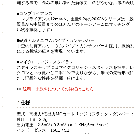
施する事で、歪みの無い優れた解像力、のびやかな広域の表現
■コンプライアンス
コンプライアンス12mm/N、重量9.2gの20X2Aシリーズ
質量から中質量までのほとんどのトーンアームにマッチングし
い物を推奨します）
■硬質アルミニウムパイプ・カンチレバー
中空の硬質アルミニウムパイプ・カンチレバーを採用。振動系
による帯域の広さを実現しています。
■マイクロリッジ・スタイラス
スタイラスチップにはマイクロリッジ・スタイラスを採用。レ
クロンという微小な曲率半径でありながら、帯状の先端形状に
たり理想的な性能を発揮し続けます。
>>
送料・手数料についての詳細はこちら
仕様
型式 高出力/低出力MCカートリッジ（フラックスダンパー､
針圧 1.8 - 2.2g
出力電圧 2.8mV / 0.3mV（at 1 KHz,5cm / sec.）
インピーダンス 150Ω / 5Ω