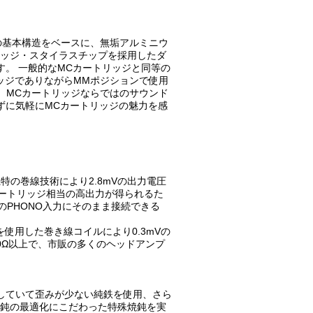
uaと同様の基本構造をベースに、無垢アルミニウ
ッジ・スタイラスチップを採用したダ
。 一般的なMCカートリッジと同等の
リッジでありながらMMポジションで使用
れ、MCカートリッジならではのサウンド
ずに気軽にMCカートリッジの魅力を感
特の巻線技術により2.8mVの出力電圧
ートリッジ相当の高出力が得られるた
PHONO入力にそのまま接続できる
を使用した巻き線コイルにより0.3mVの
0Ω以上で、市販の多くのヘッドアンプ
していて歪みが少ない純鉄を使用、さら
鈍の最適化にこだわった特殊焼鈍を実