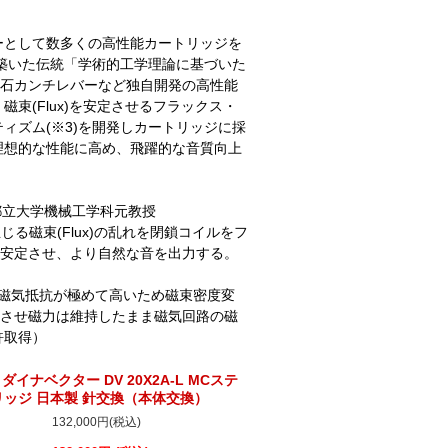
ーとして数多くの高性能カートリッジを
の築いた伝統「学術的工学理論に基づいた
石カンチレバーなど独自開発の高性能
束(Flux)を安定させるフラックス・
ィズム(※3)を開発しカートリッジに採
理想的な性能に高め、飛躍的な音質向上
京都立大学機械工学科元教授
生じる磁束(Flux)の乱れを閉鎖コイルをフ
安定させ、より自然な音を出力する。
は内部磁気抵抗が極めて高いため磁束密度変
させ磁力は維持したまま磁気回路の磁
許取得）
or ダイナベクター DV 20X2A-L MCステ
ッジ 日本製 針交換（本体交換）
132,000円(税込)