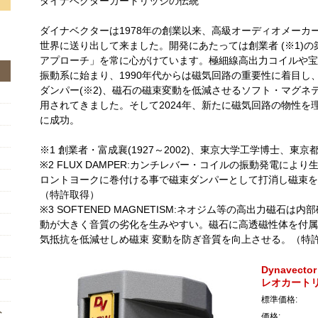
ダイナベクターカートリッジの伝統
ダイナベクターは1978年の創業以来、高級オーディオメーカ
世界に送り出して来ました。開発にあたっては創業者 (※1)
アプローチ」を常に心がけています。極細線高出力コイルや宝
振動系に始まり、1990年代からは磁気回路の重要性に着目し、磁
ダンパー(※2)、磁石の磁束変動を低減させるソフト・マグネテ
用されてきました。そして2024年、新たに磁気回路の物性を
に成功。
※1 創業者・富成襄(1927～2002)、東京大学工学博士、東
※2 FLUX DAMPER:カンチレバー・コイルの振動発電により
ロントヨークに巻付ける事で磁束ダンパーとして打消し磁束を
（特許取得）
※3 SOFTENED MAGNETISM:ネオジム等の高出力磁石
動が大きく音質の劣化を生みやすい。磁石に高透磁性体を付属
気抵抗を低減せしめ磁束 変動を防ぎ音質を向上させる。（特
Dynavect
レオカートリ
標準価格:
ト
価格: