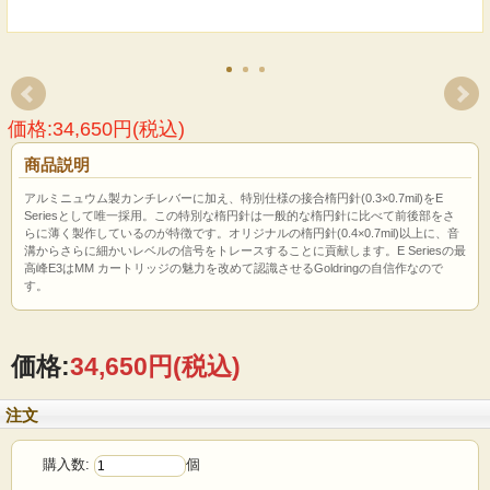
価格:34,650円(税込)
商品説明
アルミニュウム製カンチレバーに加え、特別仕様の接合楕円針(0.3×0.7mil)をE
Seriesとして唯一採用。この特別な楕円針は一般的な楕円針に比べて前後部をさ
らに薄く製作しているのが特徴です。オリジナルの楕円針(0.4×0.7mil)以上に、音
溝からさらに細かいレベルの信号をトレースすることに貢献します。E Seriesの最
高峰E3はMM カートリッジの魅力を改めて認識させるGoldringの自信作なので
す。
価格:
34,650円
(税込)
注文
購入数:
個