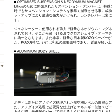
■ OPTIMISED SUSPENSION & NEODYMIUM MAGNET
Ethosのために開発されたサスペンション・ダンパーは、特
時でもサスペンション・システムを素早く減衰させる事に成功
ットアップにより最適な張力がかけられ、カンチレバーは常に
す。
ジェネレーターに使用される強力で軽量なネオジウム・マグネ
されており、そこから吊下げる形でクロスシェイプ・アーマチ
に均一となります。また非常に軽量な日本製KOZOペーパー
た。KOZO(楮/こうぞ)は和紙の主要原料であり、質量が軽い
■ ALUMINIUM BODY SHELL
ボズ
ボディは新たにアノダイズ処理された航空機レベルの緻密なア
た。アノダイズ処理は超硬質な仕上げとエネルギー伝達スピー
み込む際、最低限のパーツで行えるように形状が見直されまし