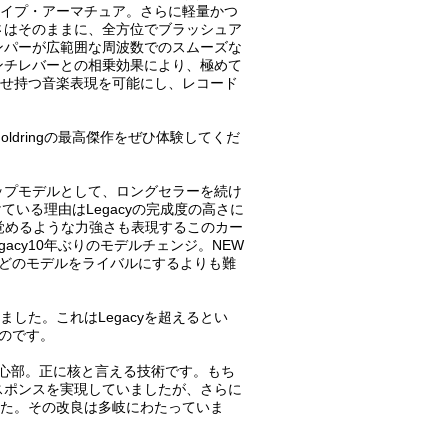
イプ・アーマチュア。さらに軽量かつ
良さはそのままに、全方位でブラッシュア
ンパーが広範囲な周波数でのスムーズな
ンチレバーとの相乗効果により、極めて
せ持つ音楽表現を可能にし、レコード
ldringの最高傑作をぜひ体験してくだ
gのトップモデルとして、ロングセラーを続け
いる理由はLegacyの完成度の高さに
覚めるような力強さも表現するこのカー
acy10年ぶりのモデルチェンジ。NEW
社のどのモデルをライバルにするよりも難
れました。これはLegacyを超えるとい
るのです。
osの中心部。正に核と言える技術です。もち
レスポンスを実現していましたが、さらに
た。その改良は多岐にわたっていま