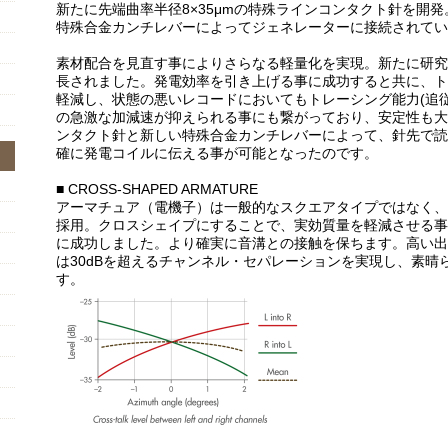
新たに先端曲率半径8×35μmの特殊ラインコンタクト針を開
特殊合金カンチレバーによってジェネレーターに接続されてい
素材配合を見直す事によりさらなる軽量化を実現。新たに研究
長されました。発電効率を引き上げる事に成功すると共に、ト
軽減し、状態の悪いレコードにおいてもトレーシング能力(追
の急激な加減速が抑えられる事にも繋がっており、安定性も大
ンタクト針と新しい特殊合金カンチレバーによって、針先で読
確に発電コイルに伝える事が可能となったのです。
■ CROSS-SHAPED ARMATURE
アーマチュア（電機子）は一般的なスクエアタイプではなく、
採用。クロスシェイプにすることで、実効質量を軽減させる事
に成功しました。より確実に音溝との接触を保ちます。高い出力
は30dBを超えるチャンネル・セパレーションを実現し、素晴
す。