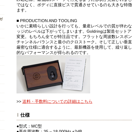
ではなく、ボディに直接ビスで貫通させているのも大きな特徴
ます。
ンガ
■ PRODUCTION AND TOOLING
いかに素晴らしい設計を行っても、量産レベルでの質が伴わな
ッジのレベルは下がってしまいます。Goldringは製造セッ
変更。もちろん全てが特注品です。フラットな周波数レスポン
チャンネルバランスと最小のクロストーク。そして正しい垂直
厳密な仕様に適合するように、最新機器を使用して、繰り返し細
的なパフォーマンスが得られるのです。
>>
送料・手数料についての詳細はこちら
仕様
●型式：MC型
●再生周波数：35 – 18,000Hz ±2dB