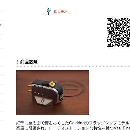
拡大表示
ッ
ト
商品説明
細部に至るまで贅を尽くしたGoldringのフラッグシップモデル
高度に研磨され、ローディストーションな特性を持つVital F