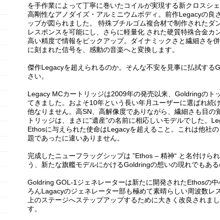
を手作業によって丁寧に巻いたコイルが実現する新クロスシェ
高剛性なアノダイズ・アルミニウムボディ。前作Legacyの
ップが図られました。 特殊ブチルゴム複合材で制作されたダ
レスポンスを可能にし、さらに軽量化 された硬質特殊合金カ
高い精度で情報をピックアップ。ダイナミックさと繊細さを併
に刻まれた信号を、感動の音楽へと変換します。
傑作Legacyを超えられるのか。そんな不安を見事に払拭するGo
さい。
Legacy MCカートリッジは2009年の発売以来、Goldrin
てきました。およそ10年という長い年月ユーザーに選ばれ続けて
他なりません。高SN、高解像度でありながら、繊細さも目の
トリッジは、まさに”遺産”の名前に相応しいモデルでした。Leg
Ethosに与えられた使命はLegacyを超えること。これは他
題であったに違いありません。
完成したニューフラッグシップは ”Ethos – 精神“ と名付けら
う、新たな旗艦モデルにかけるGoldringの想いの現れでもあ
Goldring GOL-1ジェネレーターは新たに開発されたEth
ろんLagacyのジェネレーター部も極めて素晴らしい周波数
上のステージへステップアップするために大きく改良されまし
す。