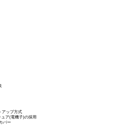
良
・セットアップ方式
ーマチュア(電機子)の採用
ー・カバー