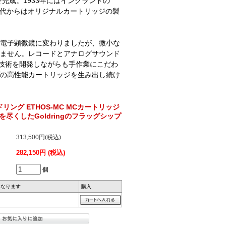
完成。1933年にはイングランドの
950年代からはオリジナルカートリッジの製
電子顕微鏡に変わりましたが、微小な
ません。レコードとアナログサウンド
な技術を開発しながらも手作業にこだわ
の高性能カートリッジを生み出し続け
ルドリング ETHOS-MC MCカートリッジ
尽くしたGoldringのフラッグシップ
313,500円(税込)
282,150円 (税込)
個
になります
購入