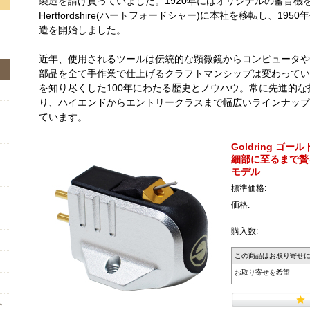
製造を請け負っていました。1920年にはオリジナルの蓄音機を
Hertfordshire(ハートフォードシャー)に本社を移転し、1
造を開始しました。
近年、使用されるツールは伝統的な顕微鏡からコンピュータや
部品を全て手作業で仕上げるクラフトマンシップは変わってい
を知り尽くした100年にわたる歴史とノウハウ。常に先進的
り、ハイエンドからエントリークラスまで幅広いラインナップ
ています。
Goldring ゴー
細部に至るまで贅を
モデル
標準価格:
価格:
購入数:
この商品はお取り寄せ
お取り寄せを希望
ト