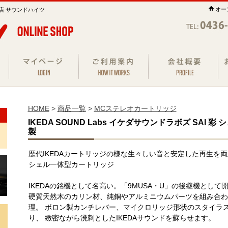
オー
店 サウンドハイツ
HOME
>
商品一覧
>
MCステレオカートリッジ
IKEDA SOUND Labs イケダサウンドラボズ SAI 
製
歴代IKEDAカートリッジの様な生々しい音と安定した再生を
シェル一体型カートリッジ
IKEDAの銘機として名高い。「9MUSA・U」の後継機として
硬質天然木のカリン材、純銅やアルミニウムパーツを組み合わ
理。 ボロン製カンチレバー、マイクロリッジ形状のスタイラ
り、 緻密ながら溌剌としたIKEDAサウンドを蘇らせます。