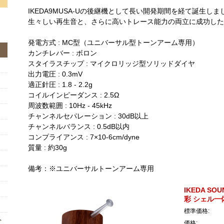
IKEDA9MUSA-Uの後継機として長い開発期間を経て誕生しま
生々しい再生音と、さらに高いトレース能力の両立に成功した、
発電方式 : MC型（ユニバーサル型トーンアーム専用）
カンチレバー : ボロン
スタイラスチップ : マイクロリッジ型ソリッドダイヤ
出力電圧 : 0.3mV
適正針圧 : 1.8 - 2.2g
コイルインピーダンス : 2.5Ω
周波数範囲 : 10Hz - 45kHz
チャンネルセパレーション : 30dB以上
チャンネルバランス : 0.5dB以内
コンプライアンス : 7×10-6cm/dyne
質量 : 約30g
備考：※ユニバーサルトーンアーム専用
IKEDA SO
彩 シェル一
標準価格:
ト
価格: