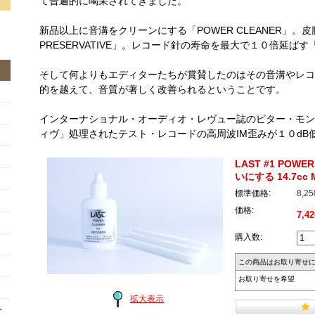
て普遍的に喝采されてきました。
新品以上に音溝をクリーンにする「POWER CLEANER」。
PRESERVATIVE」。レコード針の寿命を最大で１０倍延ばす「
そして何よりもエディターたちが賞賛したのはその音溝やレコ
的を越えて、音質が著しく改善られるということです。
インターナショナル・オーディオ・レヴュー誌のピター・モン
ィヴ」処理されたテスト・レコードの高周波IM歪みが１０dB
LAST #1 PO
いにする 14.7cc M
標準価格:
8,2
価格:
7,4
購入数:
この商品はお取り寄せ
お取り寄せを希望
拡大表示
ト