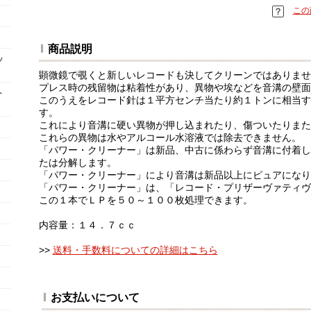
この
商品説明
ッ
顕微鏡で覗くと新しいレコードも決してクリーンではありませ
プレス時の残留物は粘着性があり、異物や埃などを音溝の壁面
ト
このうえをレコード針は１平方センチ当たり約１トンに相当す
す。
これにより音溝に硬い異物が押し込まれたり、傷ついたりまた
これらの異物は水やアルコール水溶液では除去できません。
「パワー・クリーナー」は新品、中古に係わらず音溝に付着し
たは分解します。
「パワー・クリーナー」により音溝は新品以上にピュアになり
「パワー・クリーナー」は、「レコード・プリザーヴァティヴ
この１本でＬＰを５０～１００枚処理できます。
内容量：１４．７ｃｃ
>>
送料・手数料についての詳細はこちら
お支払いについて