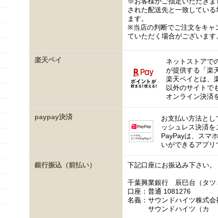
※お客様がご指定いただきま
された配送先と一致している
ます。
※当店の判断でご注文をキャ
ていただく場合がございます
楽天ペイ
ネットストアで
が提供する「楽
楽天ペイとは、
以外のサイトで
オンライン決済
paypay決済
お支払い方法として
ッシュレス決済を
PayPayは、ス
いができるアプリ
銀行振込（前払い）
下記口座にお振込み下さい。
千葉興業銀行 辰巳台（タツ
口座：普通 1081276
名義：サウンドハイツ株式会
サウンドハイツ（カ