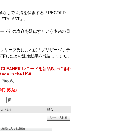
皮膜なしで音溝を保護する「RECORD
STYLAST」。
ード針の寿命を延ばすという本来の目
クリーフ氏によれば「プリザーヴァテ
低下したとの測定結果を報告しました。
WER CLEANER レコードを新品以上にきれ
ade in the USA
50円(税込)
20円 (税込)
個
になります
購入