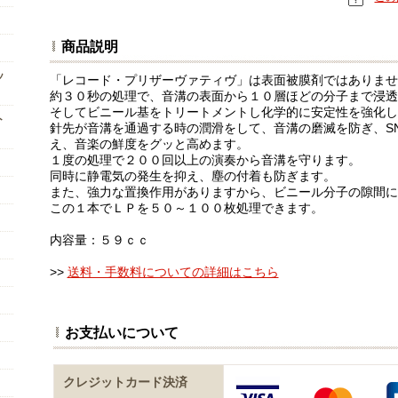
商品説明
ッ
「レコード・プリザーヴァティヴ」は表面被膜剤ではありませ
約３０秒の処理で、音溝の表面から１０層ほどの分子まで浸透
そしてビニール基をトリートメントし化学的に安定性を強化し
ト
針先が音溝を通過する時の潤滑をして、音溝の磨滅を防ぎ、S
え、音楽の鮮度をグッと高めます。
１度の処理で２００回以上の演奏から音溝を守ります。
同時に静電気の発生を抑え、塵の付着も防ぎます。
また、強力な置換作用がありますから、ビニール分子の隙間に
この１本でＬＰを５０～１００枚処理できます。
内容量：５９ｃｃ
>>
送料・手数料についての詳細はこちら
お支払いについて
クレジットカード決済