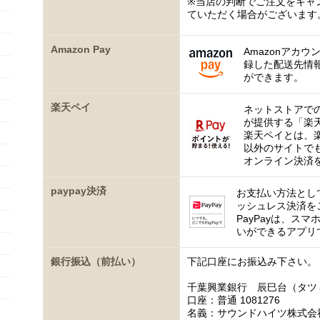
※当店の判断でご注文をキャ
ていただく場合がございます
Amazon Pay
Amazonアカウ
録した配送先情
ができます。
楽天ペイ
ネットストアで
が提供する「楽
楽天ペイとは、
以外のサイトで
オンライン決済
paypay決済
お支払い方法として
ッシュレス決済を
PayPayは、ス
いができるアプリ
銀行振込（前払い）
下記口座にお振込み下さい。
千葉興業銀行 辰巳台（タツ
口座：普通 1081276
名義：サウンドハイツ株式会