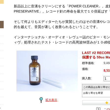
新品以上に音溝をクリーンにする「POWER CLEANER」。
PRESERVATIVE」。レコード針の寿命を最大で１０倍延ばす「
そして何よりもエディターたちが賞賛したのはその音溝やレコ
的を越えて、音質が著しく改善られるということです。
インターナショナル・オーディオ・レヴュー誌のピター・モン
ィヴ」処理されたテスト・レコードの高周波IM歪みが１０dB
LAST #2 REC
保護する 59cc Mad
標準価格:
9,4
価格:
8,5
購入数:
この商品はお取り寄せ
お取り寄せを希望
拡大表示
ト
この