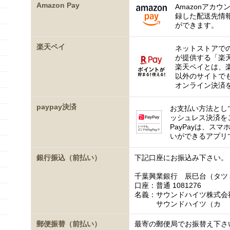
Amazon Pay
Amazonアカウ
録した配送先情
ができます。
楽天ペイ
ネットストアで
が提供する「楽
楽天ペイとは、
以外のサイトで
オンライン決済
paypay決済
お支払い方法として
ッシュレス決済を
PayPayは、ス
いができるアプリ
銀行振込（前払い）
下記口座にお振込み下さい。
千葉興業銀行 辰巳台（タツ
口座：普通 1081276
名義：サウンドハイツ株式会
サウンドハイツ（カ
郵便振替（前払い）
最寄の郵便局でお振替え下さ