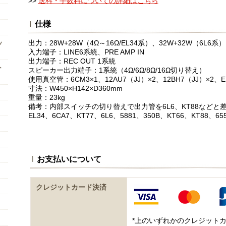
>>
送料・手数料についての詳細はこちら
仕様
出力：28W+28W（4Ω～16Ω/EL34系）、32W+32W（6L6系）
ッ
入力端子：LINE6系統、PRE AMP IN
出力端子：REC OUT 1系統
ト
スピーカー出力端子：1系統（4Ω/6Ω/8Ω/16Ω切り替え）
使用真空管：6CM3×1、12AU7（JJ）×2、12BH7（JJ）×2、E
寸法：W450×H142×D360mm
重量：23kg
備考：内部スイッチの切り替えで出力管を6L6、KT88などと
EL34、6CA7、KT77、6L6、5881、350B、KT66、KT88
お支払いについて
クレジットカード決済
*上のいずれかのクレジット