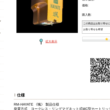
価格:
購入数:
ッ
この商品はお取り寄せ
お取り寄せを希望
ト
拡大表示
仕様
RM-HAYATE 《颯》 製品仕様
発電方式 ヨークレス・リングマグネット式MC型カートリッ