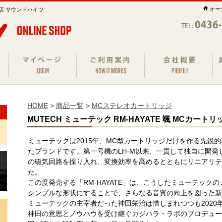
オー
店 サウンドハイツ
HOME
>
商品一覧
>
MCステレオカートリッジ
MUTECH ミューテック RM-HAYATE 颯 MCカートリ
ミューテックは2015年、MC型カートリッジだけを作る先鋭
たブランドです。第一号機のLH-M以来、一貫して独自に開
の磁気回路を採り入れ、変換効率を高めるとともにリニアリテ
た。
この度発売する「RM-HAYATE」は、こうしたミューテック
シンプルな形状にすることで、さらなる音質の向上を図った新
ミューテックの主宰者だった神田栄治は惜しまれつつも2020
神田の意思とノウハウを受け継ぐカジハラ・ラボのプロデュー