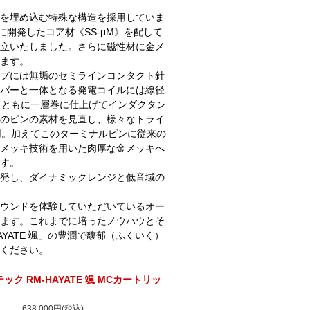
を埋め込む特殊な構造を採用していま
開発したコア材《SS-μM》を配して
立いたしました。さらに磁性材に金メ
ます。
プには無垢のセミラインコンタクト針
バーと一体となる発電コイルには線径
とともに一層巻に仕上げてインダクタン
のピンの素材を見直し、様々なトライ
用。加えてこのターミナルピンに従来の
特殊金メッキ技術を用いた肉厚な金メッキへ
す。
発し、ダイナミックレンジと低音域の
ウンドを体験していただいているオー
ます。これまでに培ったノウハウとそ
YATE 颯」の豊潤で馥郁（ふくいく）
ください。
テック RM-HAYATE 颯 MCカートリッ
638,000円(税込)