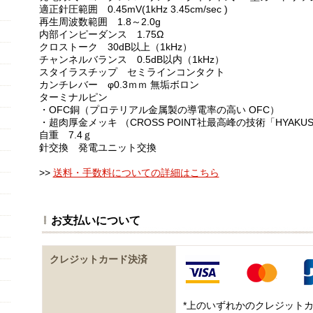
適正針圧範囲 0.45mV(1kHz 3.45cm/sec )
再生周波数範囲 1.8～2.0g
内部インピーダンス 1.75Ω
クロストーク 30dB以上（1kHz）
チャンネルバランス 0.5dB以内（1kHz）
スタイラスチップ セミラインコンタクト
カンチレバー φ0.3ｍｍ 無垢ボロン
ターミナルピン
・OFC銅（プロテリアル金属製の導電率の高い OFC）
・超肉厚金メッキ （CROSS POINT社最高峰の技術「HYAKUS
自重 7.4ｇ
針交換 発電ユニット交換
>>
送料・手数料についての詳細はこちら
お支払いについて
クレジットカード決済
*上のいずれかのクレジット