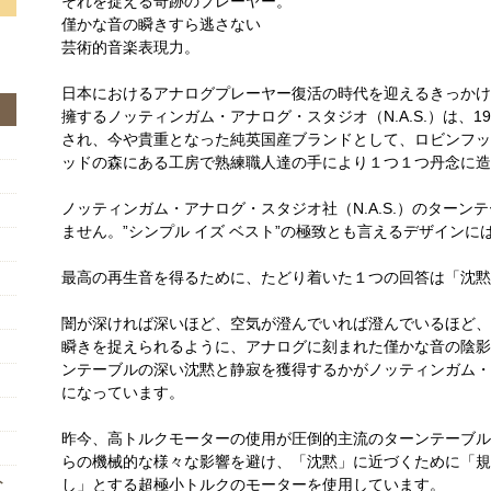
それを捉える奇跡のプレーヤー。
僅かな音の瞬きすら逃さない
芸術的音楽表現力。
日本におけるアナログプレーヤー復活の時代を迎えるきっかけとな
擁するノッティンガム・アナログ・スタジオ（N.A.S.）は、1
され、今や貴重となった純英国産ブランドとして、ロビンフッ
ッドの森にある工房で熟練職人達の手により１つ１つ丹念に造
ノッティンガム・アナログ・スタジオ社（N.A.S.）のターン
ません。”シンプル イズ ベスト”の極致とも言えるデザインに
最高の再生音を得るために、たどり着いた１つの回答は「沈黙
闇が深ければ深いほど、空気が澄んでいれば澄んでいるほど、
瞬きを捉えられるように、アナログに刻まれた僅かな音の陰影
ンテーブルの深い沈黙と静寂を獲得するかがノッティンガム・
になっています。
昨今、高トルクモーターの使用が圧倒的主流のターンテーブル
らの機械的な様々な影響を避け、「沈黙」に近づくために「規
ト
し」とする超極小トルクのモーターを使用しています。