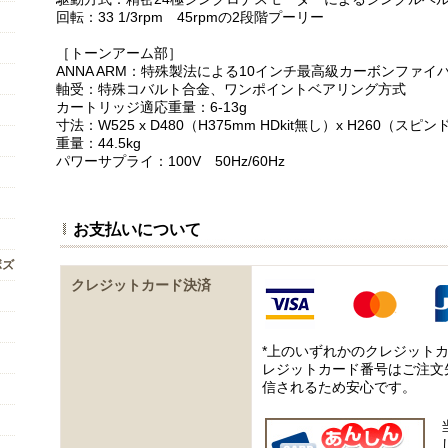
回転：33 1/3rpm 45rpmの2段階プーリー
［トーンアーム部］
ANNA ARM：特殊製法による10インチ最高級カーボンファイ
軸受：特殊コバルト合金、ワンポイントベアリング方式
カートリッジ適応重量：6-13g
寸法：W525 x D480（H375mm HDkit無し）x H260（
重量：44.5kg
パワーサプライ：100V 50Hz/60Hz
お支払いについて
ボズ
クレジットカード決済
*上のいずれかのクレジット
レジットカード番号はご注文
信されるため安心です。