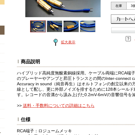
在庫
3
拡大表示
商品説明
ハイブリッド高純度無酸素銅線採用。ケーブル両端にRCA端子
のプレーヤーやアンプと昇圧トランスとの間のInter-connect
Accuracy in sound（純音再生）はオルトフォンの創立以
線として配し、更に外部ノイズを排するために128本シールド線を採
す。レコードの音溝から汲み上げた0.2mV-6mVの音響信号
>>
送料・手数料についての詳細はこちら
仕様
RCA端子：ロジュームメッキ
ト