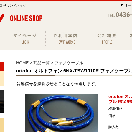
オー
店 サウンドハイツ
HOME
>
商品一覧
>
フォノケーブル
ortofon オルトフォン 6NX-TSW1010R フォノケーブル
音響信号を減衰させることなく伝送します。
ortofon 
ブル RCA/
標準価格:
価格:
購入数: