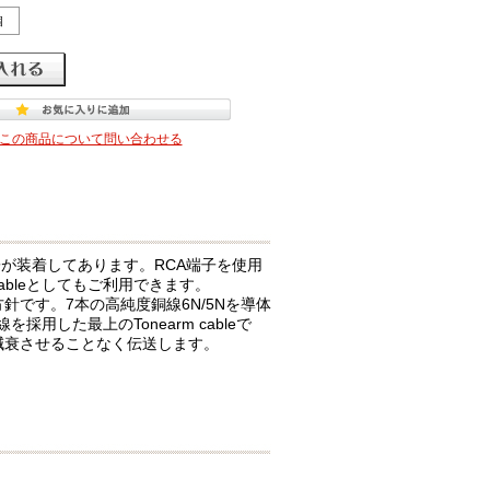
個
この商品について問い合わせる
が装着してあります。RCA端子を使用
 cableとしてもご利用できます。
来の方針です。7本の高純度銅線6N/5Nを導体
用した最上のTonearm cableで
を減衰させることなく伝送します。