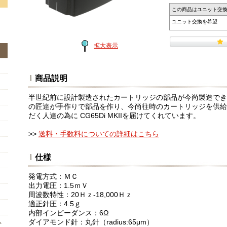
この商品はユニット交
ユニット交換を希望
拡大表示
商品説明
半世紀前に設計製造されたカートリッジの部品が今尚製造でき
の匠達が手作りで部品を作り、今尚往時のカートリッジを供給
だく人達の為に CG65Di MKIIを届けてくれています。
>>
送料・手数料についての詳細はこちら
仕様
発電方式：ＭＣ
出力電圧：1.5ｍＶ
周波数特性：20Ｈｚ-18,000Ｈｚ
適正針圧：4.5ｇ
内部インピーダンス：6Ω
ダイアモンド針：丸針（radius:65μm）
ト