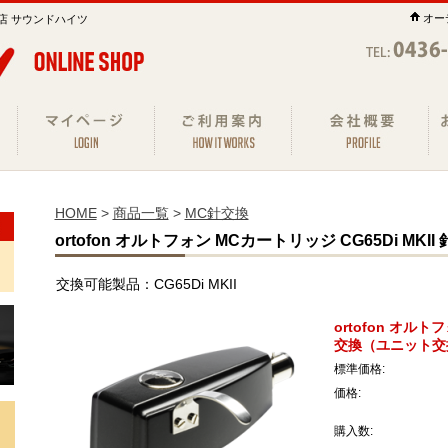
オー
店 サウンドハイツ
HOME
>
商品一覧
>
MC針交換
ortofon オルトフォン MCカートリッジ CG65Di MK
交換可能製品：CG65Di MKII
ortofon オルト
交換（ユニット交
標準価格:
価格:
購入数: