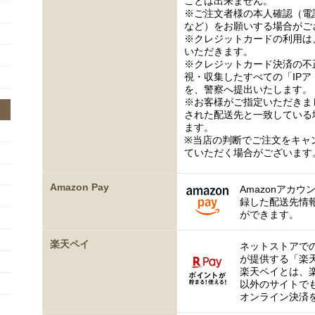
ことは出来ません。
※ご注文者様の本人確認（電
など）をお願いする場合がご
※クレジットカードの利用は
いただきます。
※クレジットカード決済の不
視・収集したすべての「IP
を、警察へ提出いたします。
※お客様がご指定いただきま
された配送先と一致している
ます。
※当店の判断でご注文をキャ
ていただく場合がございます
Amazon Pay
Amazonアカウ
録した配送先情
ができます。
楽天ペイ
ネットストアで
が提供する「楽
楽天ペイとは、
以外のサイトで
オンライン決済