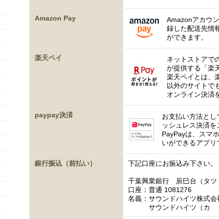
Amazon Pay
Amazonアカウ
録した配送先情
ができます。
楽天ペイ
ネットストアで
が提供する「楽
楽天ペイとは、
以外のサイトで
オンライン決済
paypay決済
お支払い方法として
ッシュレス決済を
PayPayは、ス
いができるアプリ
銀行振込（前払い）
下記口座にお振込み下さい。
千葉興業銀行 辰巳台（タツ
口座：普通 1081276
名義：サウンドハイツ株式会
サウンドハイツ（カ