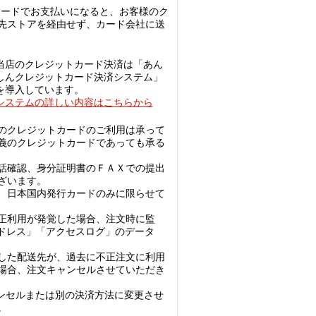
カードでお支払いになると、お客様のク
先ストアを経由せず、カード会社に送
当店のクレジットカード決済は「あん
しんクレジットカード決済システム」
を導入しています。
システムの詳しい内容はこちらから
のクレジットカードのご利用は承って
義のクレジットカードであっても承る
話確認、身分証明書のＦＡＸでの提出
ざいます。
、日本国内発行カードのみに限らせて
正利用が発覚した場合、注文時に監
アドレス」「アクセスログ」のデータ
した配送先が、過去に不正注文に利用
場合、注文キャンセルさせていただき
ンセルまたは別の決済方法に変更させ
。