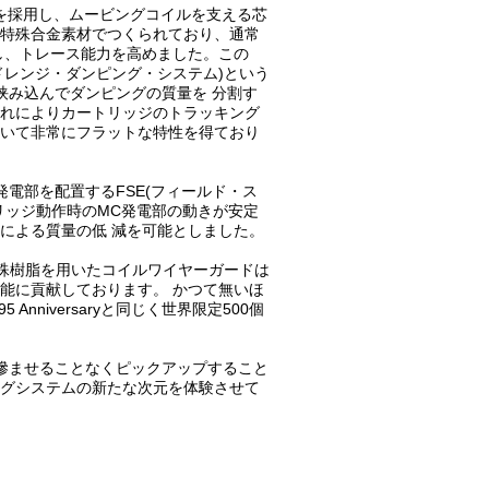
の)を採用し、ムービングコイルを支える芯
特殊合金素材でつくられており、通常
し、トレース能力を高めました。この
ドレンジ・ダンピング・システム)という
挟み込んでダンピングの質量を 分割す
れによりカートリッジのトラッキング
いて非常にフラットな特性を得ており
電部を配置するFSE(フィールド・ス
リッジ動作時のMC発電部の動きが安定
による質量の低 減を可能としました。
特殊樹脂を用いたコイルワイヤーガードは
能に貢献しております。 かつて無いほ
nniversaryと同じく世界限定500個
を滲ませることなくピックアップすること
グシステムの新たな次元を体験させて