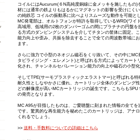
コイルにはAucurum(６N高純度銅線に金メッキを施したも
材には通常の鉄よりもはるかにマグネットの影響を受けにくい
の純鉄芯 コイルの振動系に比べよりスムーズな動作を可能と
MC発電部は、オルトフォンが特許を取得しているWRD(ワイ
高域用、低域用の2枚のダンパーゴムの間にプラチナの円盤を
ッ
る方式のダンピングシステムを介してチタンの筐体に固定。こ
能力向上や歪み、共振を除去することで全ての周波数帯域にお
ト
ます。
さらに強力で小型のネオジム磁石をくり抜いて、その中にMC発
タビライジング・エレメント)と呼ばれる方式によってカート
化され、チャンネルセパレーション能力の向上や磁石の小型化
そしてTPE(サーモプラスティックエラストマー)と呼ばれる
耐久性としなやかさに優れ、カートリッジ全体のダンピング性
どの解像度が高いMCカートリッジの誕生です。こちらもSPU 95 A
の発売となります。
MC A95が目指したものは、ご愛聴盤に刻まれた情報の全て
です。驚異的な再生能力を秘めたこのカートリッジは、アナロ
くれるでしょう。
>>
送料・手数料についての詳細はこちら