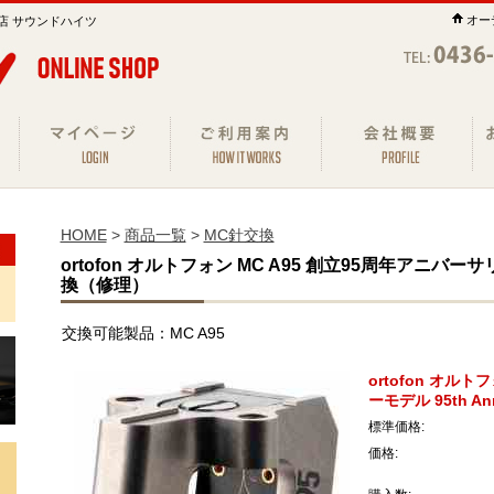
オー
店 サウンドハイツ
HOME
>
商品一覧
>
MC針交換
ortofon オルトフォン MC A95 創立95周年アニバーサリーモ
換（修理）
交換可能製品：MC A95
ortofon オル
ーモデル 95th A
標準価格:
価格: