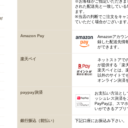
※お客様がご指定いただきま
された配送先と一致している
ます。
※当店の判断でご注文をキャ
ンガ
ていただく場合がございます
Amazon Pay
Amazonアカウ
録した配送先情
ができます。
楽天ペイ
ネットストアで
が提供する「楽
楽天ペイとは、
以外のサイトで
オンライン決済
paypay決済
お支払い方法として
ッシュレス決済を
PayPayは、ス
いができるアプリ
銀行振込（前払い）
下記口座にお振込み下さい。