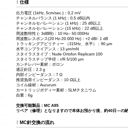
仕様
出力電圧 (1kHz, 5cm/sec.)：0,2 mV
チャンネルバランス (1 kHz)：0,5 dB以内
チャンネルセパレーション (1 kHz)：25 dB以上
チャンネルセパレーション (15 kHz)：22 dB以上
周波数特性 (- 3dB時)：10 Hz– 50.000Hz
周波数レスポンス(20 Hz-20.000 Hz)：+2 dB/- 1 dB
トラッキングアビリティー （315Hz、水平）：90 µm
水平コンプライアンス：13 µm/mN
スタイラスタイプ：Nude Ortofon Replicant 100
スタイラスチップ半径：r/R 5/100 µm
カンチレバー素材：ボロン
適正針圧：2.3 g
内部インピーダンス：7 Ω
推奨負荷インピーダンス：10 Ω以上
コイル線材：Aucurum
カートリッジボディー素材：SLMチタニウム
自重：6g
交換可能製品：MC A95
リペア（修理）となりますので本体お預かり後、約40日～の
MC針交換の流れ