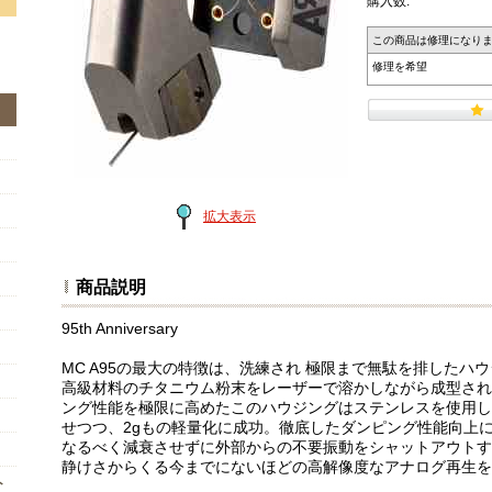
購入数:
この商品は修理になり
修理を希望
拡大表示
商品説明
95th Anniversary
MC A95の最大の特徴は、洗練され 極限まで無駄を排したハ
高級材料のチタニウム粉末をレーザーで溶かしながら成型され
ング性能を極限に高めたこのハウジングはステンレスを使用した
せつつ、2gもの軽量化に成功。徹底したダンピング性能向上に
なるべく減衰させずに外部からの不要振動をシャットアウトす
静けさからくる今までにないほどの高解像度なアナログ再生を
ト