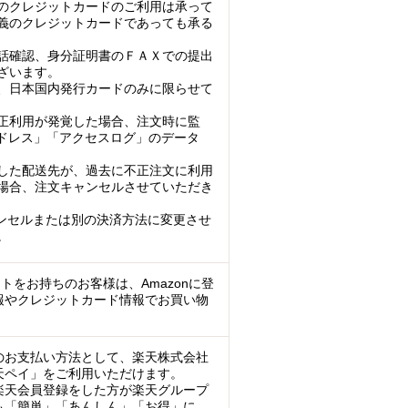
のクレジットカードのご利用は承って
義のクレジットカードであっても承る
話確認、身分証明書のＦＡＸでの提出
ざいます。
、日本国内発行カードのみに限らせて
正利用が発覚した場合、注文時に監
アドレス」「アクセスログ」のデータ
した配送先が、過去に不正注文に利用
場合、注文キャンセルさせていただき
ンセルまたは別の決済方法に変更させ
。
ントをお持ちのお客様は、Amazonに登
報やクレジットカード情報でお買い物
のお支払い方法として、楽天株式会社
天ペイ」をご利用いただけます。
楽天会員登録をした方が楽天グループ
も「簡単」「あんしん」「お得」に、