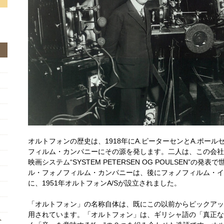
オルトフォンの歴史は、1918年にA.ピーターセンとA.ポー
フィルム・カンパニーにその源を発します。二人は、この会社
映画システム“SYSTEM PETERSEN OG POULSEN”
ル・フォノフィルム・カンパニーは、後にフォノフィルム・イ
に、1951年オルトフォンA/Sが設立されました。
「オルトフォン」の名称自体は、既にこの以前からピックアッ
用されています。「オルトフォン」は、ギリシャ語の「真正な」「
ト