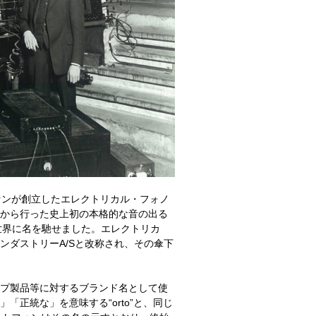
ルセンが創立したエレクトリカル・フォノ
から行った史上初の本格的な音の出る
の発表で世界に名を馳せました。エレクトリカ
ンダストリーA/Sと改称され、その傘下
プ製品等に対するブランド名として使
正統な」を意味する“orto”と、同じ