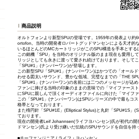
商品説明
オルトフォンより新型SPUの登場です。1959年の発表より約6
ortofon。当時の開発者ロバートグッドマンセンによる天才
いるほとんどのMCカートリッジがこのSPU構造を手本とする
この銘機「SPU」を当時のオリジナル版のまま現在も愛用し
リッジとしても永きに渡って愛され続けております。そしてこの度o
「SPU#1」(ナンバーワン)が登場します。
この新型SPU「SPU#1」(ナンバーワン)はかつての「オー
わせる図太いサウンド、豊かな低域、完璧なまでの「THE S
「SPU#1」(ナンバーワン)の名前には二つのメッセージが込
ファンに捧げる当時の印象のままの意味での「マイファースト
にSPUに親しんで頂くオーディオファイルに向けた「マイファ
この「SPU#1」(ナンバーワン)はSPUシリーズの中で最も
格帯となっております。
また楕円針「SPU#1E」(Elliptical Stylus)と丸針「SPU#1S」(
ております。
現在の開発者Leif Johannsen(ライフヨハンセン)氏が初代の開発者
ドマンセン)氏より受け継いだ伝統のSPUサウンドを自信を持
■チーフエンジニア / ライフ・ヨハンセン