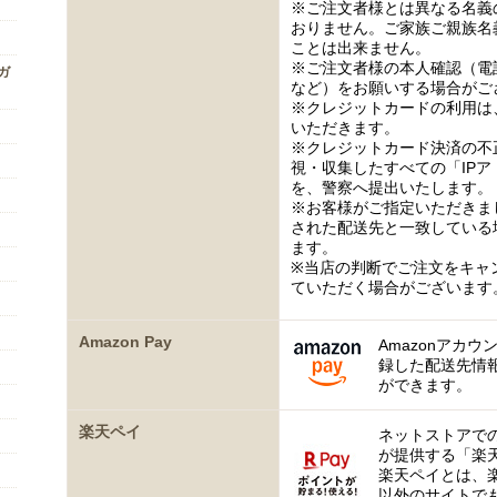
※ご注文者様とは異なる名義
おりません。ご家族ご親族名
ことは出来ません。
※ご注文者様の本人確認（電
ンガ
など）をお願いする場合がご
※クレジットカードの利用は
いただきます。
※クレジットカード決済の不
視・収集したすべての「IP
を、警察へ提出いたします。
※お客様がご指定いただきま
された配送先と一致している
ます。
※当店の判断でご注文をキャ
ていただく場合がございます
Amazon Pay
Amazonアカウ
録した配送先情
ができます。
楽天ペイ
ネットストアで
が提供する「楽
楽天ペイとは、
以外のサイトで