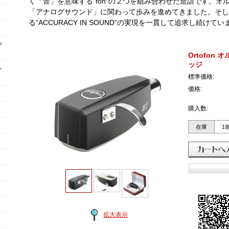
く「音」を意味する“fon”の２つを組み合わせた造語です。
「アナログサウンド」に関わって歩みを進めてきました。そし
る“ACCURACY IN SOUND”の実現を一貫して追求し続けてい
ッ
Ortofon
ッジ
ト
標準価格:
価格:
購入数:
在庫
1
拡大表示