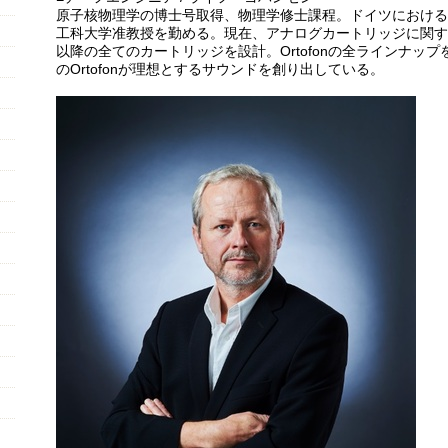
原子核物理学の博士号取得、物理学修士課程。ドイツにおける
工科大学准教授を勤める。現在、アナログカートリッジに関する複数
以降の全てのカートリッジを設計。Ortofonの全ラインナッ
のOrtofonが理想とするサウンドを創り出している。