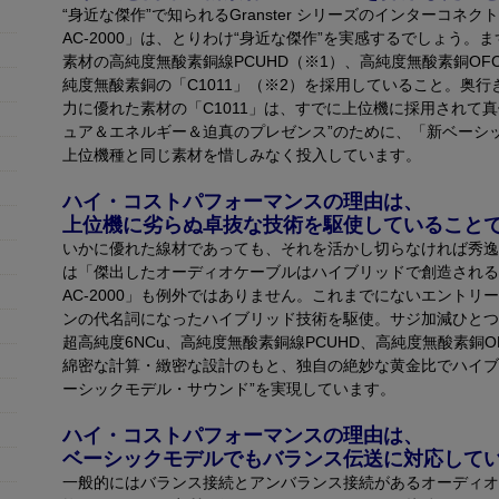
“身近な傑作”で知られるGranster シリーズのインターコネクト
AC-2000」は、とりわけ“身近な傑作”を実感するでしょう。
素材の高純度無酸素銅線PCUHD（※1）、高純度無酸素銅O
純度無酸素銅の「C1011」（※2）を採用していること。奥
力に優れた素材の「C1011」は、すでに上位機に採用されて
ュア＆エネルギー＆迫真のプレゼンス”のために、「新ベーシックモデル
上位機種と同じ素材を惜しみなく投入しています。
ハイ・コストパフォーマンスの理由は、
上位機に劣らぬ卓抜な技術を駆使していること
いかに優れた線材であっても、それを活かし切らなければ秀逸
は「傑出したオーディオケーブルはハイブリッドで創造される」と
AC-2000」も例外ではありません。これまでにないエント
ンの代名詞になったハイブリッド技術を駆使。サジ加減ひとつ
超高純度6NCu、高純度無酸素銅線PCUHD、高純度無酸素銅O
綿密な計算・緻密な設計のもと、独自の絶妙な黄金比でハイブ
ーシックモデル・サウンド”を実現しています。
ハイ・コストパフォーマンスの理由は、
ベーシックモデルでもバランス伝送に対応して
一般的にはバランス接続とアンバランス接続があるオーディオ