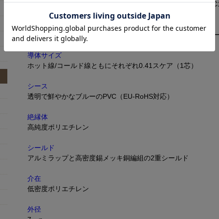
超高純度6NCu、高純度無酸素銅線PCUHD、高純度無酸素銅C1
構造
4種素材によるハイブリッド、マルチストランド2芯ダブルシ
導体サイズ
ホット線/コールド線ともにそれぞれ0.41スケア（1芯）
シース
透明で鮮やかなブルーのPVC（EU-RoHS対応）
絶縁体
高純度ポリエチレン
シールド
アルミラップと高密度錫メッキ銅編組の2重シールド
介在
低密度ポリエチレン
外径