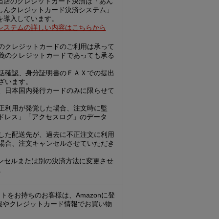
当店のクレジットカード決済は「あん
しんクレジットカード決済システム」
を導入しています。
システムの詳しい内容はこちらから
のクレジットカードのご利用は承って
義のクレジットカードであっても承る
話確認、身分証明書のＦＡＸでの提出
ざいます。
、日本国内発行カードのみに限らせて
正利用が発覚した場合、注文時に監
アドレス」「アクセスログ」のデータ
した配送先が、過去に不正注文に利用
場合、注文キャンセルさせていただき
ンセルまたは別の決済方法に変更させ
。
ントをお持ちのお客様は、Amazonに登
報やクレジットカード情報でお買い物