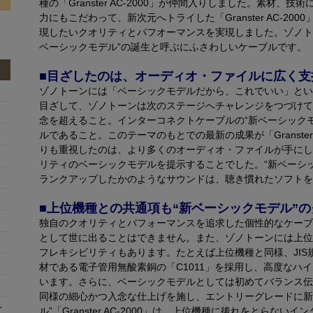
種の「Granster AC-2000」が仲間入りしました。素材
力にもこだわって、新次元へトライした「Granster AC-2
現したいクオリティとパフオーマンスを実現しました。ゾノト
ベーシックモデル”の誕生と呼ぶにふさわしいケーブルです。
■目ざしたのは、オーディオ・ファイルに広く支
ゾノトーンには「ベーシックモデルだから、これでいい」とい
目ざして、ゾノトーンは次のステージへチャレンジをつづけて
念を超えること。インターコネクトケーブルの“新ベーシック
ルであること。このテーマのもとでの最新の成果が「Granster
りも重視したのは、より多くのオーディオ・ファイルが手にし
リティのベーシックモデルを提示することでした。“新ベーシックモデル
ランクアップしたかのようなサウンドは、聴き慣れたソフトを
■上位機種との共通項も“新ベーシックモデル”
独自のクオリティとパフォーマンスを追求した個性的なケーブ
として世に出ることはできません。また、ゾノトーンには上位
フレキシビリティもあります。たとえば上位機種と同様、JIS
材である電子管用無酸素銅の「C1011」を採用し、高度なハ
います。さらに、ベーシックモデルとしては初めてバランス伝
同様の細心かつ入念な仕上げを施し、エントリーグレードに新
ト
ル”「Granster AC-2000」は、上位機種に後れをとらな