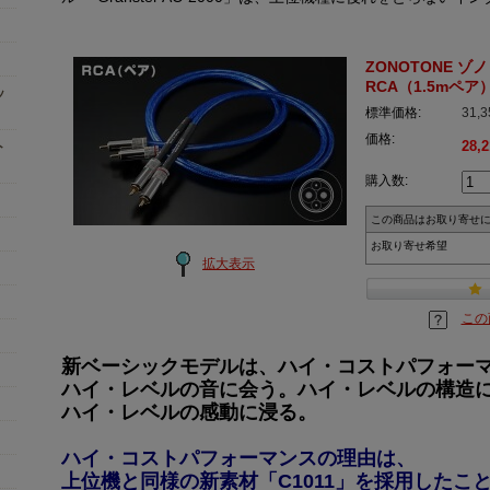
ZONOTONE ゾノト
RCA（1.5mペア
ッ
標準価格:
31,
価格:
28,
ト
購入数:
この商品はお取り寄せ
お取り寄せ希望
拡大表示
この
新ベーシックモデルは、ハイ・コストパフォー
ハイ・レベルの音に会う。ハイ・レベルの構造
ハイ・レベルの感動に浸る。
ハイ・コストパフォーマンスの理由は、
上位機と同様の新素材「C1011」を採用したこ