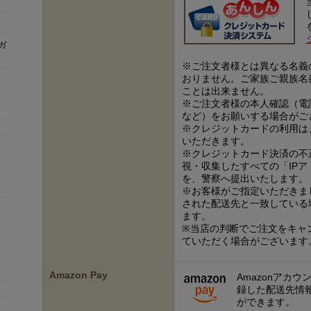
ンガ
※ご注文者様とは異なる名義
おりません。ご家族ご親族名
ことは出来ません。
※ご注文者様の本人確認（電
など）をお願いする場合がご
※クレジットカードの利用は
いただきます。
※クレジットカード決済の不
視・収集したすべての「IP
を、警察へ提出いたします。
※お客様がご指定いただきま
された配送先と一致している
ます。
※当店の判断でご注文をキャ
ていただく場合がございます
Amazon Pay
Amazonアカウ
録した配送先情
ができます。