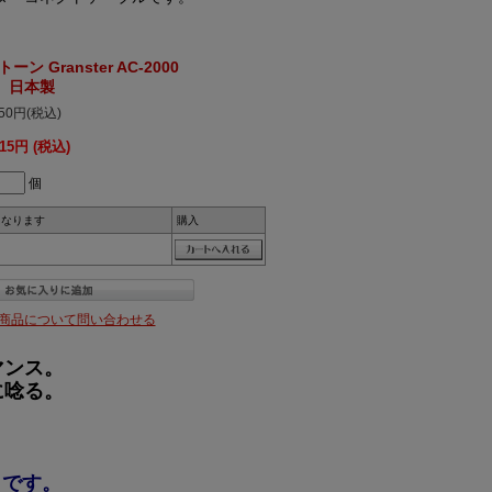
ーン Granster AC-2000
） 日本製
350円(税込)
215円 (税込)
個
になります
購入
商品について問い合わせる
マンス。
に唸る。
とです。