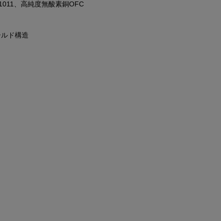
011、高純度無酸素銅OFC
ールド構造