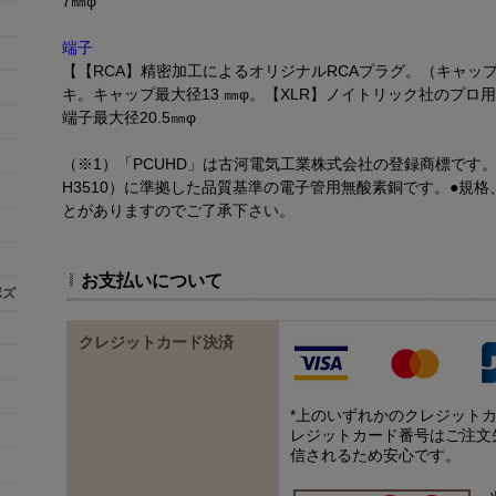
7㎜φ
端子
【【RCA】精密加工によるオリジナルRCAプラグ。（キャップ
キ。キャップ最大径13 ㎜φ。【XLR】ノイトリック社のプ
端子最大径20.5㎜φ
（※1）「PCUHD」は古河電気工業株式会社の登録商標です。（※
H3510）に準拠した品質基準の電子管用無酸素銅です。●規
とがありますのでご了承下さい。
お支払いについて
ボズ
クレジットカード決済
*上のいずれかのクレジット
レジットカード番号はご注文
信されるため安心です。