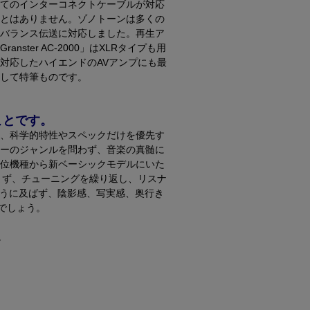
てのインターコネクトケーブルが対応
とはありません。ゾノトーンは多くの
バランス伝送に対応しました。再生ア
ter AC-2000」はXLRタイプも用
対応したハイエンドのAVアンプにも最
して特筆ものです。
ことです。
、科学的特性やスペックだけを優先す
ーのジャンルを問わず、音楽の真髄に
位機種から新ベーシックモデルにいた
を惜しまず、チューニングを繰り返し、リスナ
言うに及ばず、陰影感、写実感、奥行き
でしょう。
。