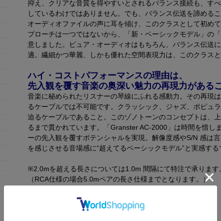
抑え、クリアな音質を得やすいとされるバランス接続も、すべ
しているわけではありません。でも、バランス伝送を諦めるこ
オーディオファイルの声に耳を傾け、このクラスとして初めて
プローチは一つではないから、「新・ベーシックモデル」の「Grans
意しました。ピュア・オーディオはもちろん、バランス伝送に
適。繊細かつ華麗、しかも優れた空間表現力は、このクラスと
ハイ・コストパフォーマンスの理由は、
先入観を覆す音楽の奥深い魅力の再現力がある
音楽に秘められたリスナーの琴線にふれる感動力。その再現は
るケーブルでは不可能です。クラッシック、ジャズ、ポピュラ
迫るケーブルであること。このゾノトーンのコンセプトは、上
るまで貫かれています。「Granster AC-2000」は時間
ーの先入観を覆すポテンシャルを実現。解像度感やS/N 感は
を感じさせる音場感に“超えてるベーシックモデル”と実感する
※2.0mを超える長さについては1.0m 間隔にて特注で承ります
（RCA仕様の場合5.0mペアの長さ仕様までとなります。）
>>
送料・手数料についての詳細はこちら
導体構成