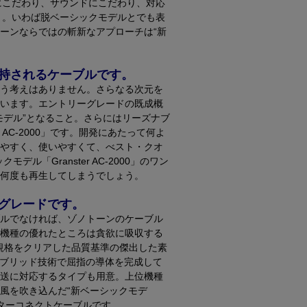
、技術にこだわり、サウンドにこだわり、対応
000」。いわば脱ベーシックモデルとでも表
ーンならではの斬新なアプローチは“新
持されるケーブルです。
う考えはありません。さらなる次元を
います。エントリーグレードの既成概
モデル”となること。さらにはリーズナブ
 AC-2000」です。開発にあたって何よ
やすく、使いやすくて、べスト・クオ
「Granster AC-2000」のワン
何度も再生してしまうでしょう。
のグレードです。
ルでなければ、ゾノトーンのケーブル
機種の優れたところは貪欲に吸収する
規格をクリアした品質基準の傑出した素
イブリッド技術で屈指の導体を完成して
送に対応するタイプも用意。上位機種
風を吹き込んだ“新ベーシックモデ
いインターコネクトケーブルです。