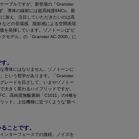
ケーブルですが、新登場の「Granster
まず、導体の線材には超高純度6NCu、新
FCに加え、注目していただきたいのは高
行きなどの音場感、陰影感による空間表現
真価を発揮しています。ゾノトーンは“ピ
」の「Granster AC-2000」に
です。
な導体にはなりません。ゾノトーンに
いう哲学があります。「Granster
リーグレードを目ざして、いまやゾノトー
で大きく変わるハイブリッドですが、
FC、高純度無酸素銅「C1011」の4種を
リッド。上位機種に近づくような“新ベ
いることです。
インターフェースでの接続。ノイズを